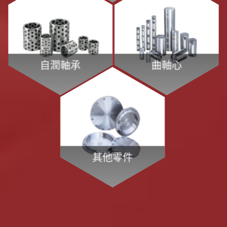
自潤軸承
曲軸心
其他零件