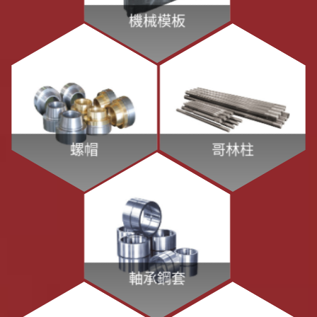
機械模板
螺帽
哥林柱
軸承鋼套